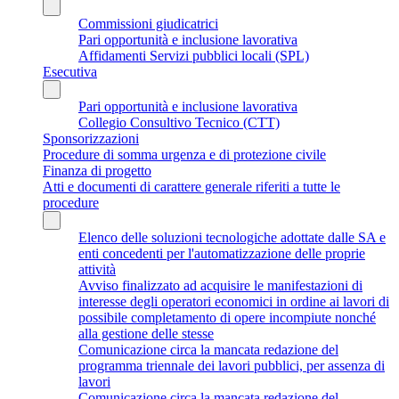
Commissioni giudicatrici
Pari opportunità e inclusione lavorativa
Affidamenti Servizi pubblici locali (SPL)
Esecutiva
Pari opportunità e inclusione lavorativa
Collegio Consultivo Tecnico (CTT)
Sponsorizzazioni
Procedure di somma urgenza e di protezione civile
Finanza di progetto
Atti e documenti di carattere generale riferiti a tutte le
procedure
Elenco delle soluzioni tecnologiche adottate dalle SA e
enti concedenti per l'automatizzazione delle proprie
attività
Avviso finalizzato ad acquisire le manifestazioni di
interesse degli operatori economici in ordine ai lavori di
possibile completamento di opere incompiute nonché
alla gestione delle stesse
Comunicazione circa la mancata redazione del
programma triennale dei lavori pubblici, per assenza di
lavori
Comunicazione circa la mancata redazione del