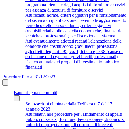
programma triennale degli acquisti di forniture e servizi,
per assenza di acquisti di forniture e servizi
Atti recanti norme, criteri oggettivi per il funzionamento
del sistema di qualificazione, l'eventuale aggiornamento
periodico dello stesso e durata, criteri soggettivi
(requisiti relativi alle capacità economiche, finanziarie,
tecniche e professionali) per l'iscrizione al sistema
Atti eventualmente adottati recanti l'elencazione delle
condotte che costituiscono gravi illeciti professionali
agli effetti degli artt. 95, co. 1, lettera e) e 98 (cause di
esclusione dalla gara per gravi illeciti professionali)
Elenco annuale dei progetti d'investimento pubblico
finanziati
Procedure fino al 31/12/2023
Bandi di gara e contratti
Sotto-sezioni eliminate dalla Delibera n.7 del 17
gennaio 2023
Atti relativi alle procedure per l'affidamento di appalti
pubblici di servizi, forniture, lavori e opere, di concorsi
pubblici di progettazione, di concorsi di idee e di