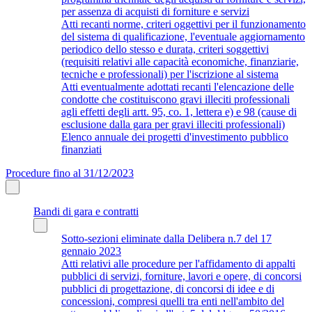
per assenza di acquisti di forniture e servizi
Atti recanti norme, criteri oggettivi per il funzionamento
del sistema di qualificazione, l'eventuale aggiornamento
periodico dello stesso e durata, criteri soggettivi
(requisiti relativi alle capacità economiche, finanziarie,
tecniche e professionali) per l'iscrizione al sistema
Atti eventualmente adottati recanti l'elencazione delle
condotte che costituiscono gravi illeciti professionali
agli effetti degli artt. 95, co. 1, lettera e) e 98 (cause di
esclusione dalla gara per gravi illeciti professionali)
Elenco annuale dei progetti d'investimento pubblico
finanziati
Procedure fino al 31/12/2023
Bandi di gara e contratti
Sotto-sezioni eliminate dalla Delibera n.7 del 17
gennaio 2023
Atti relativi alle procedure per l'affidamento di appalti
pubblici di servizi, forniture, lavori e opere, di concorsi
pubblici di progettazione, di concorsi di idee e di
concessioni, compresi quelli tra enti nell'ambito del