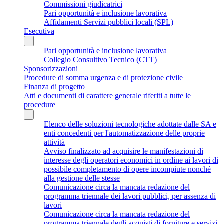
Commissioni giudicatrici
Pari opportunità e inclusione lavorativa
Affidamenti Servizi pubblici locali (SPL)
Esecutiva
Pari opportunità e inclusione lavorativa
Collegio Consultivo Tecnico (CTT)
Sponsorizzazioni
Procedure di somma urgenza e di protezione civile
Finanza di progetto
Atti e documenti di carattere generale riferiti a tutte le
procedure
Elenco delle soluzioni tecnologiche adottate dalle SA e
enti concedenti per l'automatizzazione delle proprie
attività
Avviso finalizzato ad acquisire le manifestazioni di
interesse degli operatori economici in ordine ai lavori di
possibile completamento di opere incompiute nonché
alla gestione delle stesse
Comunicazione circa la mancata redazione del
programma triennale dei lavori pubblici, per assenza di
lavori
Comunicazione circa la mancata redazione del
programma triennale degli acquisti di forniture e servizi,