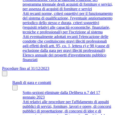
programma triennale degli acquisti di forniture e servizi,
per assenza di acquisti di forniture e servizi
Atti recanti norme, criteri oggettivi per il funzionamento
del sistema di qualificazione, l'eventuale aggiornamento
periodico dello stesso e durata, criteri soggettivi
(requisiti relativi alle capacità economiche, finanziarie,
tecniche e professionali) per l'iscrizione al sistema
Atti eventualmente adottati recanti l'elencazione delle
condotte che costituiscono gravi illeciti professionali
agli effetti degli artt. 95, co. 1, lettera e) e 98 (cause di
esclusione dalla gara per gravi illeciti professionali)
Elenco annuale dei progetti d'investimento pubblico
finanziati
Procedure fino al 31/12/2023
Bandi di gara e contratti
Sotto-sezioni eliminate dalla Delibera n.7 del 17
gennaio 2023
Atti relativi alle procedure per l'affidamento di appalti
pubblici di servizi, forniture, lavori e opere, di concorsi
pubblici di progettazione, di concorsi di idee e di