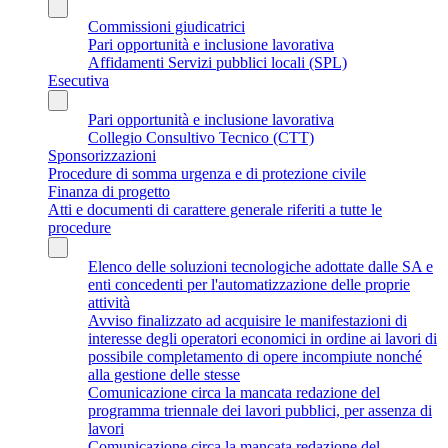
Commissioni giudicatrici
Pari opportunità e inclusione lavorativa
Affidamenti Servizi pubblici locali (SPL)
Esecutiva
Pari opportunità e inclusione lavorativa
Collegio Consultivo Tecnico (CTT)
Sponsorizzazioni
Procedure di somma urgenza e di protezione civile
Finanza di progetto
Atti e documenti di carattere generale riferiti a tutte le
procedure
Elenco delle soluzioni tecnologiche adottate dalle SA e
enti concedenti per l'automatizzazione delle proprie
attività
Avviso finalizzato ad acquisire le manifestazioni di
interesse degli operatori economici in ordine ai lavori di
possibile completamento di opere incompiute nonché
alla gestione delle stesse
Comunicazione circa la mancata redazione del
programma triennale dei lavori pubblici, per assenza di
lavori
Comunicazione circa la mancata redazione del