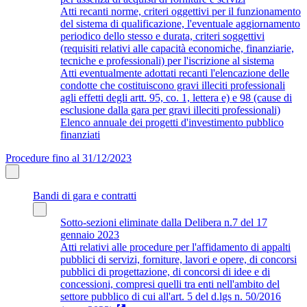
Atti recanti norme, criteri oggettivi per il funzionamento
del sistema di qualificazione, l'eventuale aggiornamento
periodico dello stesso e durata, criteri soggettivi
(requisiti relativi alle capacità economiche, finanziarie,
tecniche e professionali) per l'iscrizione al sistema
Atti eventualmente adottati recanti l'elencazione delle
condotte che costituiscono gravi illeciti professionali
agli effetti degli artt. 95, co. 1, lettera e) e 98 (cause di
esclusione dalla gara per gravi illeciti professionali)
Elenco annuale dei progetti d'investimento pubblico
finanziati
Procedure fino al 31/12/2023
Bandi di gara e contratti
Sotto-sezioni eliminate dalla Delibera n.7 del 17
gennaio 2023
Atti relativi alle procedure per l'affidamento di appalti
pubblici di servizi, forniture, lavori e opere, di concorsi
pubblici di progettazione, di concorsi di idee e di
concessioni, compresi quelli tra enti nell'ambito del
settore pubblico di cui all'art. 5 del d.lgs n. 50/2016