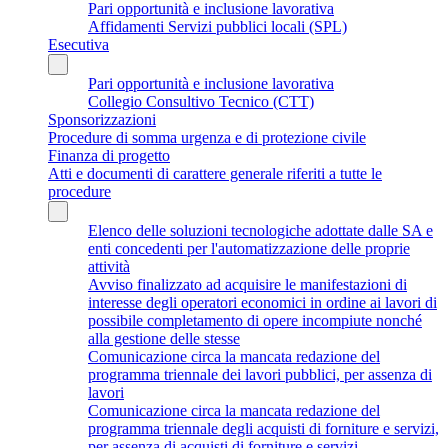
Pari opportunità e inclusione lavorativa
Affidamenti Servizi pubblici locali (SPL)
Esecutiva
Pari opportunità e inclusione lavorativa
Collegio Consultivo Tecnico (CTT)
Sponsorizzazioni
Procedure di somma urgenza e di protezione civile
Finanza di progetto
Atti e documenti di carattere generale riferiti a tutte le
procedure
Elenco delle soluzioni tecnologiche adottate dalle SA e
enti concedenti per l'automatizzazione delle proprie
attività
Avviso finalizzato ad acquisire le manifestazioni di
interesse degli operatori economici in ordine ai lavori di
possibile completamento di opere incompiute nonché
alla gestione delle stesse
Comunicazione circa la mancata redazione del
programma triennale dei lavori pubblici, per assenza di
lavori
Comunicazione circa la mancata redazione del
programma triennale degli acquisti di forniture e servizi,
per assenza di acquisti di forniture e servizi