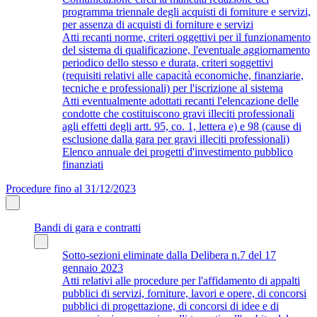
programma triennale degli acquisti di forniture e servizi,
per assenza di acquisti di forniture e servizi
Atti recanti norme, criteri oggettivi per il funzionamento
del sistema di qualificazione, l'eventuale aggiornamento
periodico dello stesso e durata, criteri soggettivi
(requisiti relativi alle capacità economiche, finanziarie,
tecniche e professionali) per l'iscrizione al sistema
Atti eventualmente adottati recanti l'elencazione delle
condotte che costituiscono gravi illeciti professionali
agli effetti degli artt. 95, co. 1, lettera e) e 98 (cause di
esclusione dalla gara per gravi illeciti professionali)
Elenco annuale dei progetti d'investimento pubblico
finanziati
Procedure fino al 31/12/2023
Bandi di gara e contratti
Sotto-sezioni eliminate dalla Delibera n.7 del 17
gennaio 2023
Atti relativi alle procedure per l'affidamento di appalti
pubblici di servizi, forniture, lavori e opere, di concorsi
pubblici di progettazione, di concorsi di idee e di