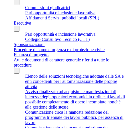
Commissioni giudicatrici
Pari opportunità e inclusione lavorativa
Affidamenti Servizi pubblici locali (SPL)
Esecutiva
Pari opportunità e inclusione lavorativa
Collegio Consultivo Tecnico (CTT)
Sponsorizzazioni
Procedure di somma urgenza e di protezione civile
Finanza di progetto
Atti e documenti di carattere generale riferiti a tutte le
procedure
Elenco delle soluzioni tecnologiche adottate dalle SA e
enti concedenti per l'automatizzazione delle proprie
attività
Avviso finalizzato ad acquisire le manifestazioni di
interesse degli operatori economici in ordine ai lavori di
possibile completamento di opere incompiute nonché
alla gestione delle stesse
Comunicazione circa la mancata redazione del
programma triennale dei lavori pubblici, per assenza di
lavori
Comunicazione circa la mancata redazione del