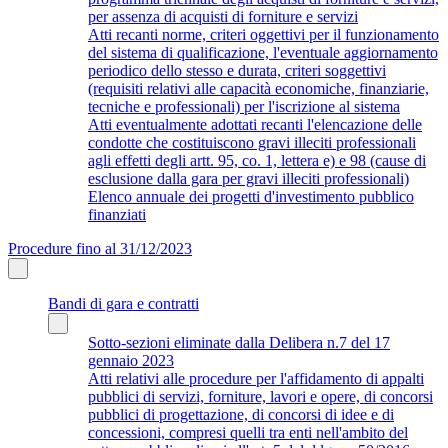
per assenza di acquisti di forniture e servizi
Atti recanti norme, criteri oggettivi per il funzionamento
del sistema di qualificazione, l'eventuale aggiornamento
periodico dello stesso e durata, criteri soggettivi
(requisiti relativi alle capacità economiche, finanziarie,
tecniche e professionali) per l'iscrizione al sistema
Atti eventualmente adottati recanti l'elencazione delle
condotte che costituiscono gravi illeciti professionali
agli effetti degli artt. 95, co. 1, lettera e) e 98 (cause di
esclusione dalla gara per gravi illeciti professionali)
Elenco annuale dei progetti d'investimento pubblico
finanziati
Procedure fino al 31/12/2023
Bandi di gara e contratti
Sotto-sezioni eliminate dalla Delibera n.7 del 17
gennaio 2023
Atti relativi alle procedure per l'affidamento di appalti
pubblici di servizi, forniture, lavori e opere, di concorsi
pubblici di progettazione, di concorsi di idee e di
concessioni, compresi quelli tra enti nell'ambito del