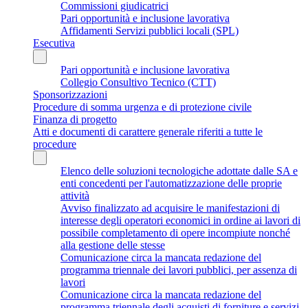
Commissioni giudicatrici
Pari opportunità e inclusione lavorativa
Affidamenti Servizi pubblici locali (SPL)
Esecutiva
Pari opportunità e inclusione lavorativa
Collegio Consultivo Tecnico (CTT)
Sponsorizzazioni
Procedure di somma urgenza e di protezione civile
Finanza di progetto
Atti e documenti di carattere generale riferiti a tutte le
procedure
Elenco delle soluzioni tecnologiche adottate dalle SA e
enti concedenti per l'automatizzazione delle proprie
attività
Avviso finalizzato ad acquisire le manifestazioni di
interesse degli operatori economici in ordine ai lavori di
possibile completamento di opere incompiute nonché
alla gestione delle stesse
Comunicazione circa la mancata redazione del
programma triennale dei lavori pubblici, per assenza di
lavori
Comunicazione circa la mancata redazione del
programma triennale degli acquisti di forniture e servizi,