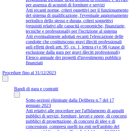
per assenza di acquisti di forniture e servizi
Atti recanti norme, criteri oggettivi per il funzionamento
del sistema di qualificazione, l'eventuale aggiornamento
periodico dello stesso e durata, criteri soggettivi
(requisiti relativi alle capacità economiche, finanziarie,
tecniche e professionali) per l'iscrizione al sistema
Atti eventualmente adottati recanti l'elencazione delle
condotte che costituiscono gravi illeciti professionali
agli effetti degli artt. 95, co. 1, lettera e) e 98 (cause di
esclusione dalla gara per gravi illeciti professionali)
Elenco annuale dei progetti d'investimento pubblico
finanziati
Procedure fino al 31/12/2023
Bandi di gara e contratti
Sotto-sezioni eliminate dalla Delibera n.7 del 17
gennaio 2023
Atti relativi alle procedure per l'affidamento di appalti
pubblici di servizi, forniture, lavori e opere, di concorsi
pubblici di progettazione, di concorsi di idee e di
concessioni, compresi quelli tra enti nell'ambito del