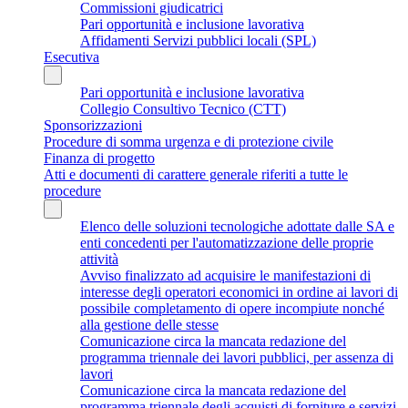
Commissioni giudicatrici
Pari opportunità e inclusione lavorativa
Affidamenti Servizi pubblici locali (SPL)
Esecutiva
Pari opportunità e inclusione lavorativa
Collegio Consultivo Tecnico (CTT)
Sponsorizzazioni
Procedure di somma urgenza e di protezione civile
Finanza di progetto
Atti e documenti di carattere generale riferiti a tutte le
procedure
Elenco delle soluzioni tecnologiche adottate dalle SA e
enti concedenti per l'automatizzazione delle proprie
attività
Avviso finalizzato ad acquisire le manifestazioni di
interesse degli operatori economici in ordine ai lavori di
possibile completamento di opere incompiute nonché
alla gestione delle stesse
Comunicazione circa la mancata redazione del
programma triennale dei lavori pubblici, per assenza di
lavori
Comunicazione circa la mancata redazione del
programma triennale degli acquisti di forniture e servizi,