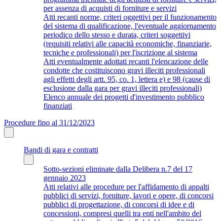
per assenza di acquisti di forniture e servizi
Atti recanti norme, criteri oggettivi per il funzionamento
del sistema di qualificazione, l'eventuale aggiornamento
periodico dello stesso e durata, criteri soggettivi
(requisiti relativi alle capacità economiche, finanziarie,
tecniche e professionali) per l'iscrizione al sistema
Atti eventualmente adottati recanti l'elencazione delle
condotte che costituiscono gravi illeciti professionali
agli effetti degli artt. 95, co. 1, lettera e) e 98 (cause di
esclusione dalla gara per gravi illeciti professionali)
Elenco annuale dei progetti d'investimento pubblico
finanziati
Procedure fino al 31/12/2023
Bandi di gara e contratti
Sotto-sezioni eliminate dalla Delibera n.7 del 17
gennaio 2023
Atti relativi alle procedure per l'affidamento di appalti
pubblici di servizi, forniture, lavori e opere, di concorsi
pubblici di progettazione, di concorsi di idee e di
concessioni, compresi quelli tra enti nell'ambito del