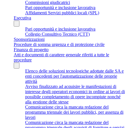
Commissioni giudicatrici
Pari opportunità e inclusione lavorativa
Affidamenti Servizi pubblici locali (SPL)
Esecutiva
Pari opportunità e inclusione lavorativa
Collegio Consultivo Tecnico (CTT)
Sponsorizzazioni
Procedure di somma urgenza e di protezione civile
Finanza di progetto
Atti e documenti di carattere generale riferiti a tutte le
procedure
Elenco delle soluzioni tecnologiche adottate dalle SA e
enti concedenti per l'automatizzazione delle proprie
attività
Avviso finalizzato ad acquisire le manifestazioni di
interesse degli operatori economici in ordine ai lavori di
possibile completamento di opere incompiute nonché
alla gestione delle stesse
Comunicazione circa la mancata redazione del
programma triennale dei lavori pubblici, per assenza di
lavori
Comunicazione circa la mancata redazione del
programma triennale degli acquisti di forniture e servizi,