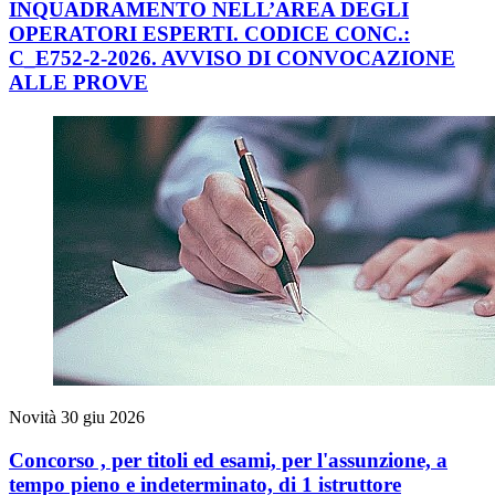
INQUADRAMENTO NELL’AREA DEGLI
OPERATORI ESPERTI. CODICE CONC.:
C_E752-2-2026. AVVISO DI CONVOCAZIONE
ALLE PROVE
Novità
30 giu 2026
Concorso , per titoli ed esami, per l'assunzione, a
tempo pieno e indeterminato, di 1 istruttore