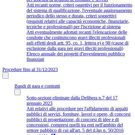
Atti recanti norme, criteri oggettivi per il funzionamento
del sistema di qualificazione, l'eventuale aggiornamento
periodico dello stesso e durata, criteri soggettivi
(requisiti relativi alle capacità economiche, finanziarie,
tecniche e professionali) per l'iscrizione al sistema
Atti eventualmente adottati recanti l'elencazione delle
condotte che costituiscono gravi illeciti professionali
agli effetti degli artt. 95, co. 1, lettera e) e 98 (cause di
esclusione dalla gara per gravi illeciti professionali)
Elenco annuale dei progetti d'investimento pubblico
finanziati
Procedure fino al 31/12/2023
Bandi di gara e contratti
Sotto-sezioni eliminate dalla Delibera n.7 del 17
gennaio 2023
Atti relativi alle procedure per l'affidamento di appalti
pubblici di servizi, forniture, lavori e opere, di concorsi
pubblici di progettazione, di concorsi di idee e di
concessioni, compresi quelli tra enti nell'ambito del
settore pubblico di cui all'art. 5 del d.lgs n. 50/2016