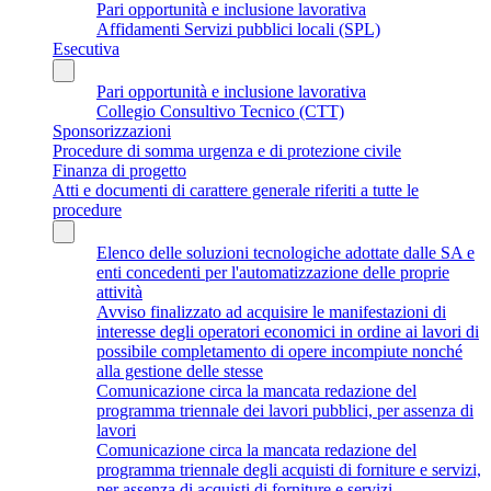
Pari opportunità e inclusione lavorativa
Affidamenti Servizi pubblici locali (SPL)
Esecutiva
Pari opportunità e inclusione lavorativa
Collegio Consultivo Tecnico (CTT)
Sponsorizzazioni
Procedure di somma urgenza e di protezione civile
Finanza di progetto
Atti e documenti di carattere generale riferiti a tutte le
procedure
Elenco delle soluzioni tecnologiche adottate dalle SA e
enti concedenti per l'automatizzazione delle proprie
attività
Avviso finalizzato ad acquisire le manifestazioni di
interesse degli operatori economici in ordine ai lavori di
possibile completamento di opere incompiute nonché
alla gestione delle stesse
Comunicazione circa la mancata redazione del
programma triennale dei lavori pubblici, per assenza di
lavori
Comunicazione circa la mancata redazione del
programma triennale degli acquisti di forniture e servizi,
per assenza di acquisti di forniture e servizi