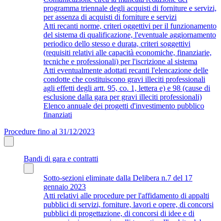
programma triennale degli acquisti di forniture e servizi,
per assenza di acquisti di forniture e servizi
Atti recanti norme, criteri oggettivi per il funzionamento
del sistema di qualificazione, l'eventuale aggiornamento
periodico dello stesso e durata, criteri soggettivi
(requisiti relativi alle capacità economiche, finanziarie,
tecniche e professionali) per l'iscrizione al sistema
Atti eventualmente adottati recanti l'elencazione delle
condotte che costituiscono gravi illeciti professionali
agli effetti degli artt. 95, co. 1, lettera e) e 98 (cause di
esclusione dalla gara per gravi illeciti professionali)
Elenco annuale dei progetti d'investimento pubblico
finanziati
Procedure fino al 31/12/2023
Bandi di gara e contratti
Sotto-sezioni eliminate dalla Delibera n.7 del 17
gennaio 2023
Atti relativi alle procedure per l'affidamento di appalti
pubblici di servizi, forniture, lavori e opere, di concorsi
pubblici di progettazione, di concorsi di idee e di