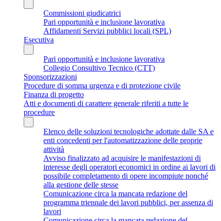
Commissioni giudicatrici
Pari opportunità e inclusione lavorativa
Affidamenti Servizi pubblici locali (SPL)
Esecutiva
Pari opportunità e inclusione lavorativa
Collegio Consultivo Tecnico (CTT)
Sponsorizzazioni
Procedure di somma urgenza e di protezione civile
Finanza di progetto
Atti e documenti di carattere generale riferiti a tutte le
procedure
Elenco delle soluzioni tecnologiche adottate dalle SA e
enti concedenti per l'automatizzazione delle proprie
attività
Avviso finalizzato ad acquisire le manifestazioni di
interesse degli operatori economici in ordine ai lavori di
possibile completamento di opere incompiute nonché
alla gestione delle stesse
Comunicazione circa la mancata redazione del
programma triennale dei lavori pubblici, per assenza di
lavori
Comunicazione circa la mancata redazione del