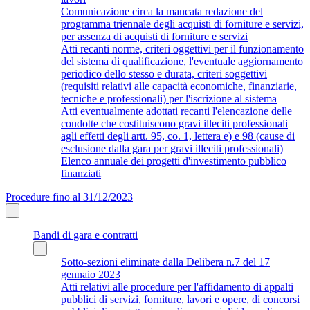
Comunicazione circa la mancata redazione del
programma triennale degli acquisti di forniture e servizi,
per assenza di acquisti di forniture e servizi
Atti recanti norme, criteri oggettivi per il funzionamento
del sistema di qualificazione, l'eventuale aggiornamento
periodico dello stesso e durata, criteri soggettivi
(requisiti relativi alle capacità economiche, finanziarie,
tecniche e professionali) per l'iscrizione al sistema
Atti eventualmente adottati recanti l'elencazione delle
condotte che costituiscono gravi illeciti professionali
agli effetti degli artt. 95, co. 1, lettera e) e 98 (cause di
esclusione dalla gara per gravi illeciti professionali)
Elenco annuale dei progetti d'investimento pubblico
finanziati
Procedure fino al 31/12/2023
Bandi di gara e contratti
Sotto-sezioni eliminate dalla Delibera n.7 del 17
gennaio 2023
Atti relativi alle procedure per l'affidamento di appalti
pubblici di servizi, forniture, lavori e opere, di concorsi