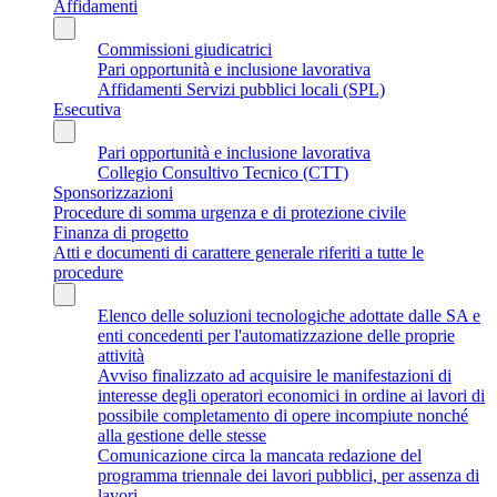
Affidamenti
Commissioni giudicatrici
Pari opportunità e inclusione lavorativa
Affidamenti Servizi pubblici locali (SPL)
Esecutiva
Pari opportunità e inclusione lavorativa
Collegio Consultivo Tecnico (CTT)
Sponsorizzazioni
Procedure di somma urgenza e di protezione civile
Finanza di progetto
Atti e documenti di carattere generale riferiti a tutte le
procedure
Elenco delle soluzioni tecnologiche adottate dalle SA e
enti concedenti per l'automatizzazione delle proprie
attività
Avviso finalizzato ad acquisire le manifestazioni di
interesse degli operatori economici in ordine ai lavori di
possibile completamento di opere incompiute nonché
alla gestione delle stesse
Comunicazione circa la mancata redazione del
programma triennale dei lavori pubblici, per assenza di
lavori