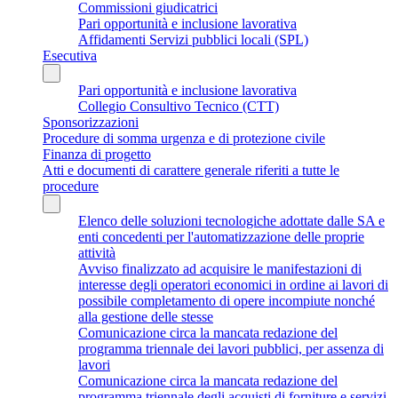
Commissioni giudicatrici
Pari opportunità e inclusione lavorativa
Affidamenti Servizi pubblici locali (SPL)
Esecutiva
Pari opportunità e inclusione lavorativa
Collegio Consultivo Tecnico (CTT)
Sponsorizzazioni
Procedure di somma urgenza e di protezione civile
Finanza di progetto
Atti e documenti di carattere generale riferiti a tutte le
procedure
Elenco delle soluzioni tecnologiche adottate dalle SA e
enti concedenti per l'automatizzazione delle proprie
attività
Avviso finalizzato ad acquisire le manifestazioni di
interesse degli operatori economici in ordine ai lavori di
possibile completamento di opere incompiute nonché
alla gestione delle stesse
Comunicazione circa la mancata redazione del
programma triennale dei lavori pubblici, per assenza di
lavori
Comunicazione circa la mancata redazione del
programma triennale degli acquisti di forniture e servizi,