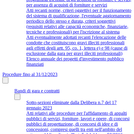
per assenza di acquisti di forniture e servizi
Atti recanti norme, criteri oggettivi per il funzionamento
del sistema di qualificazione, l'eventuale aggiornamento
periodico dello stesso e durata, criteri soggettivi
(requisiti relativi alle capacità economiche, finanziarie,
tecniche e professionali) per l'iscrizione al sistema
Atti eventualmente adottati recanti l'elencazione delle
condotte che costituiscono gravi illeciti professionali
agli effetti degli artt. 95, co. 1, lettera e) e 98 (cause di
esclusione dalla gara per gravi illeciti professionali)
Elenco annuale dei progetti d'investimento pubblico
finanziati
Procedure fino al 31/12/2023
Bandi di gara e contratti
Sotto-sezioni eliminate dalla Delibera n.7 del 17
gennaio 2023
Atti relativi alle procedure per l'affidamento di appalti
pubblici di servizi, forniture, lavori e opere, di concorsi
pubblici di progettazione, di concorsi di idee e di
concessioni, compresi quelli tra enti nell'ambito del