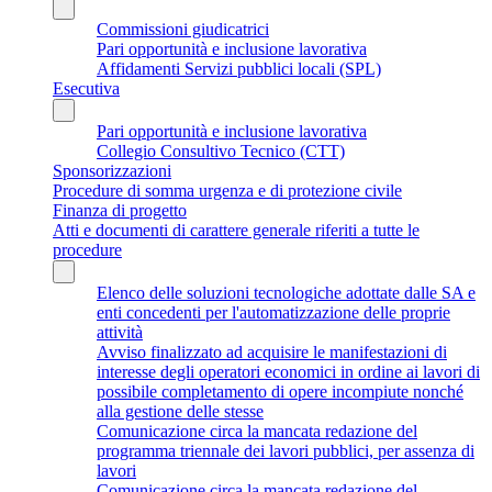
Commissioni giudicatrici
Pari opportunità e inclusione lavorativa
Affidamenti Servizi pubblici locali (SPL)
Esecutiva
Pari opportunità e inclusione lavorativa
Collegio Consultivo Tecnico (CTT)
Sponsorizzazioni
Procedure di somma urgenza e di protezione civile
Finanza di progetto
Atti e documenti di carattere generale riferiti a tutte le
procedure
Elenco delle soluzioni tecnologiche adottate dalle SA e
enti concedenti per l'automatizzazione delle proprie
attività
Avviso finalizzato ad acquisire le manifestazioni di
interesse degli operatori economici in ordine ai lavori di
possibile completamento di opere incompiute nonché
alla gestione delle stesse
Comunicazione circa la mancata redazione del
programma triennale dei lavori pubblici, per assenza di
lavori
Comunicazione circa la mancata redazione del