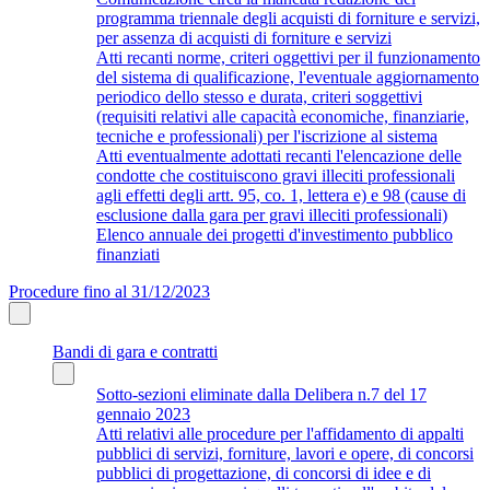
programma triennale degli acquisti di forniture e servizi,
per assenza di acquisti di forniture e servizi
Atti recanti norme, criteri oggettivi per il funzionamento
del sistema di qualificazione, l'eventuale aggiornamento
periodico dello stesso e durata, criteri soggettivi
(requisiti relativi alle capacità economiche, finanziarie,
tecniche e professionali) per l'iscrizione al sistema
Atti eventualmente adottati recanti l'elencazione delle
condotte che costituiscono gravi illeciti professionali
agli effetti degli artt. 95, co. 1, lettera e) e 98 (cause di
esclusione dalla gara per gravi illeciti professionali)
Elenco annuale dei progetti d'investimento pubblico
finanziati
Procedure fino al 31/12/2023
Bandi di gara e contratti
Sotto-sezioni eliminate dalla Delibera n.7 del 17
gennaio 2023
Atti relativi alle procedure per l'affidamento di appalti
pubblici di servizi, forniture, lavori e opere, di concorsi
pubblici di progettazione, di concorsi di idee e di