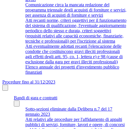
Comunicazione circa la mancata redazione del
programma triennale degli acquisti di forniture e servizi,
per assenza di acquisti di forniture e servizi
Atti recanti norme, criteri oggettivi per il funzionamento
del sistema di qualificazione, l'eventuale aggiornamento
periodico dello stesso e durata, criteri soggettivi
(requisiti relativi alle capacità economiche, finanziarie,
tecniche e professionali) per l'iscrizione al sistema
Atti eventualmente adottati recanti l'elencazione delle
condotte che costituiscono gravi illeciti professionali
agli effetti degli artt. 95, co. 1, lettera e) e 98 (cause di
esclusione dalla gara per gravi illeciti professionali)
Elenco annuale dei progetti d'investimento pubblico
finanziati
Procedure fino al 31/12/2023
Bandi di gara e contratti
Sotto-sezioni eliminate dalla Delibera n.7 del 17
gennaio 2023
Atti relativi alle procedure per l'affidamento di appalti
pubblici di servizi, forniture, lavori e opere, di concorsi