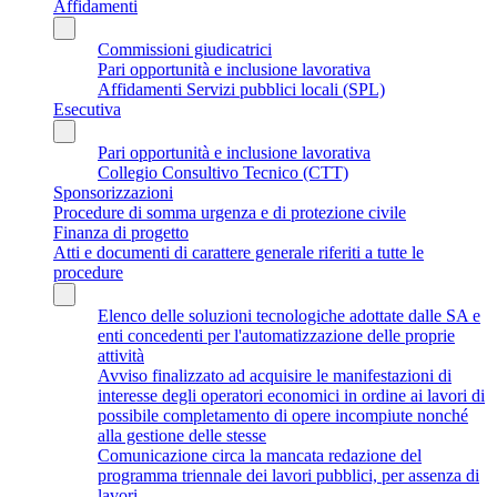
Affidamenti
Commissioni giudicatrici
Pari opportunità e inclusione lavorativa
Affidamenti Servizi pubblici locali (SPL)
Esecutiva
Pari opportunità e inclusione lavorativa
Collegio Consultivo Tecnico (CTT)
Sponsorizzazioni
Procedure di somma urgenza e di protezione civile
Finanza di progetto
Atti e documenti di carattere generale riferiti a tutte le
procedure
Elenco delle soluzioni tecnologiche adottate dalle SA e
enti concedenti per l'automatizzazione delle proprie
attività
Avviso finalizzato ad acquisire le manifestazioni di
interesse degli operatori economici in ordine ai lavori di
possibile completamento di opere incompiute nonché
alla gestione delle stesse
Comunicazione circa la mancata redazione del
programma triennale dei lavori pubblici, per assenza di
lavori