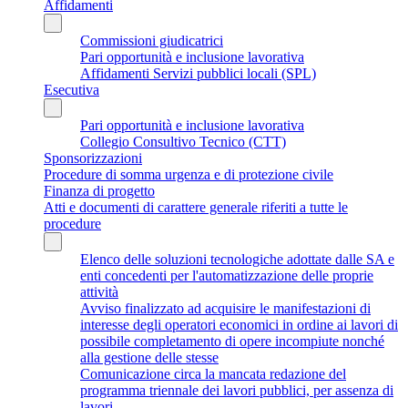
Affidamenti
Commissioni giudicatrici
Pari opportunità e inclusione lavorativa
Affidamenti Servizi pubblici locali (SPL)
Esecutiva
Pari opportunità e inclusione lavorativa
Collegio Consultivo Tecnico (CTT)
Sponsorizzazioni
Procedure di somma urgenza e di protezione civile
Finanza di progetto
Atti e documenti di carattere generale riferiti a tutte le
procedure
Elenco delle soluzioni tecnologiche adottate dalle SA e
enti concedenti per l'automatizzazione delle proprie
attività
Avviso finalizzato ad acquisire le manifestazioni di
interesse degli operatori economici in ordine ai lavori di
possibile completamento di opere incompiute nonché
alla gestione delle stesse
Comunicazione circa la mancata redazione del
programma triennale dei lavori pubblici, per assenza di
lavori