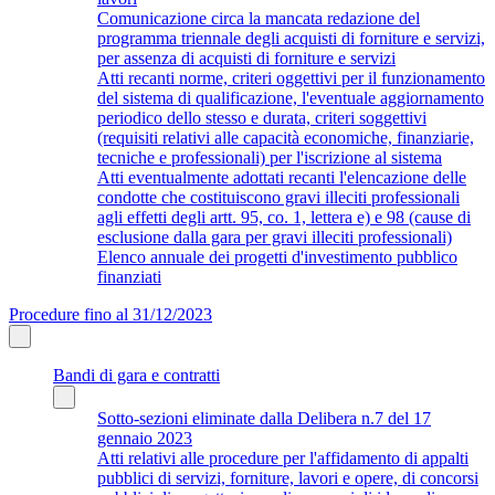
Comunicazione circa la mancata redazione del
programma triennale degli acquisti di forniture e servizi,
per assenza di acquisti di forniture e servizi
Atti recanti norme, criteri oggettivi per il funzionamento
del sistema di qualificazione, l'eventuale aggiornamento
periodico dello stesso e durata, criteri soggettivi
(requisiti relativi alle capacità economiche, finanziarie,
tecniche e professionali) per l'iscrizione al sistema
Atti eventualmente adottati recanti l'elencazione delle
condotte che costituiscono gravi illeciti professionali
agli effetti degli artt. 95, co. 1, lettera e) e 98 (cause di
esclusione dalla gara per gravi illeciti professionali)
Elenco annuale dei progetti d'investimento pubblico
finanziati
Procedure fino al 31/12/2023
Bandi di gara e contratti
Sotto-sezioni eliminate dalla Delibera n.7 del 17
gennaio 2023
Atti relativi alle procedure per l'affidamento di appalti
pubblici di servizi, forniture, lavori e opere, di concorsi