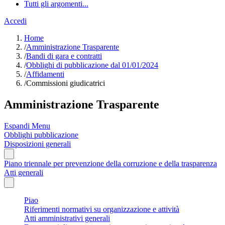
Tutti gli argomenti...
Accedi
Home
/
Amministrazione Trasparente
/
Bandi di gara e contratti
/
Obblighi di pubblicazione dal 01/01/2024
/
Affidamenti
/
Commissioni giudicatrici
Amministrazione Trasparente
Espandi Menu
Obblighi pubblicazione
Disposizioni generali
Piano triennale per prevenzione della corruzione e della trasparenza
Atti generali
Piao
Riferimenti normativi su organizzazione e attività
Atti amministrativi generali