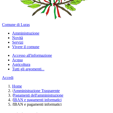
Comune di Luras
Amministrazione
Novità
Servizi
Vivere il comune
Accesso all'informazione
Acqua
Agricoltura
Tutti gli argomenti...
Accedi
Home
/
Amministrazione Trasparente
/
Pagamenti dell'amministrazione
/
IBAN e pagamenti informatici
/
IBAN e pagamenti informatici