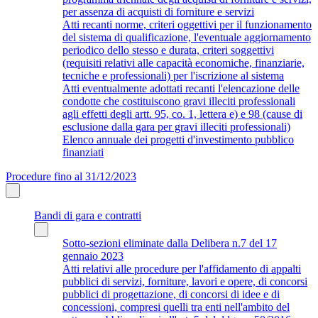
per assenza di acquisti di forniture e servizi
Atti recanti norme, criteri oggettivi per il funzionamento
del sistema di qualificazione, l'eventuale aggiornamento
periodico dello stesso e durata, criteri soggettivi
(requisiti relativi alle capacità economiche, finanziarie,
tecniche e professionali) per l'iscrizione al sistema
Atti eventualmente adottati recanti l'elencazione delle
condotte che costituiscono gravi illeciti professionali
agli effetti degli artt. 95, co. 1, lettera e) e 98 (cause di
esclusione dalla gara per gravi illeciti professionali)
Elenco annuale dei progetti d'investimento pubblico
finanziati
Procedure fino al 31/12/2023
Bandi di gara e contratti
Sotto-sezioni eliminate dalla Delibera n.7 del 17
gennaio 2023
Atti relativi alle procedure per l'affidamento di appalti
pubblici di servizi, forniture, lavori e opere, di concorsi
pubblici di progettazione, di concorsi di idee e di
concessioni, compresi quelli tra enti nell'ambito del