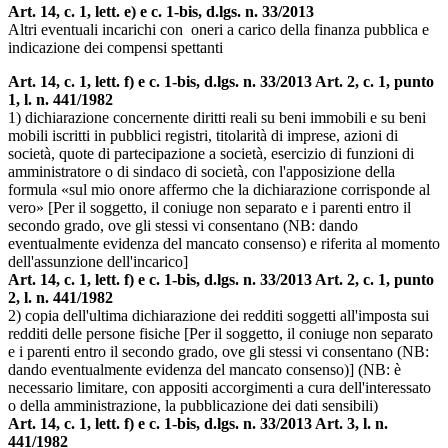
Art. 14, c. 1, lett. e) e c. 1-bis, d.lgs. n. 33/2013
Altri eventuali incarichi con oneri a carico della finanza pubblica e
indicazione dei compensi spettanti
Art. 14, c. 1, lett. f) e c. 1-bis, d.lgs. n. 33/2013 Art. 2, c. 1, punto
1, l. n. 441/1982
1) dichiarazione concernente diritti reali su beni immobili e su beni
mobili iscritti in pubblici registri, titolarità di imprese, azioni di
società, quote di partecipazione a società, esercizio di funzioni di
amministratore o di sindaco di società, con l'apposizione della
formula «sul mio onore affermo che la dichiarazione corrisponde al
vero» [Per il soggetto, il coniuge non separato e i parenti entro il
secondo grado, ove gli stessi vi consentano (NB: dando
eventualmente evidenza del mancato consenso) e riferita al momento
dell'assunzione dell'incarico]
Art. 14, c. 1, lett. f) e c. 1-bis, d.lgs. n. 33/2013 Art. 2, c. 1, punto
2, l. n. 441/1982
2) copia dell'ultima dichiarazione dei redditi soggetti all'imposta sui
redditi delle persone fisiche [Per il soggetto, il coniuge non separato
e i parenti entro il secondo grado, ove gli stessi vi consentano (NB:
dando eventualmente evidenza del mancato consenso)] (NB: è
necessario limitare, con appositi accorgimenti a cura dell'interessato
o della amministrazione, la pubblicazione dei dati sensibili)
Art. 14, c. 1, lett. f) e c. 1-bis, d.lgs. n. 33/2013 Art. 3, l. n.
441/1982