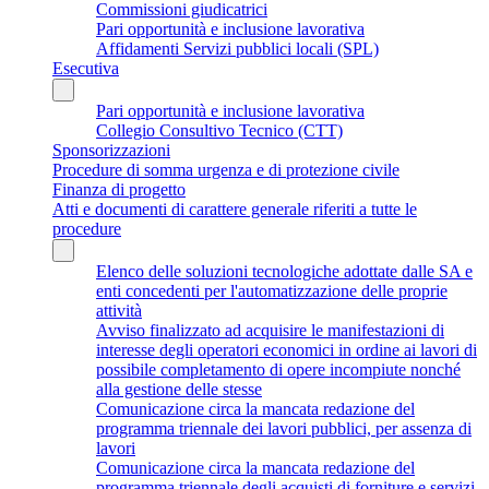
Commissioni giudicatrici
Pari opportunità e inclusione lavorativa
Affidamenti Servizi pubblici locali (SPL)
Esecutiva
Pari opportunità e inclusione lavorativa
Collegio Consultivo Tecnico (CTT)
Sponsorizzazioni
Procedure di somma urgenza e di protezione civile
Finanza di progetto
Atti e documenti di carattere generale riferiti a tutte le
procedure
Elenco delle soluzioni tecnologiche adottate dalle SA e
enti concedenti per l'automatizzazione delle proprie
attività
Avviso finalizzato ad acquisire le manifestazioni di
interesse degli operatori economici in ordine ai lavori di
possibile completamento di opere incompiute nonché
alla gestione delle stesse
Comunicazione circa la mancata redazione del
programma triennale dei lavori pubblici, per assenza di
lavori
Comunicazione circa la mancata redazione del
programma triennale degli acquisti di forniture e servizi,