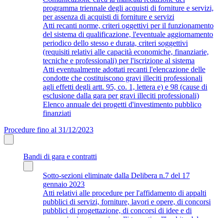
programma triennale degli acquisti di forniture e servizi,
per assenza di acquisti di forniture e servizi
Atti recanti norme, criteri oggettivi per il funzionamento
del sistema di qualificazione, l'eventuale aggiornamento
periodico dello stesso e durata, criteri soggettivi
(requisiti relativi alle capacità economiche, finanziarie,
tecniche e professionali) per l'iscrizione al sistema
Atti eventualmente adottati recanti l'elencazione delle
condotte che costituiscono gravi illeciti professionali
agli effetti degli artt. 95, co. 1, lettera e) e 98 (cause di
esclusione dalla gara per gravi illeciti professionali)
Elenco annuale dei progetti d'investimento pubblico
finanziati
Procedure fino al 31/12/2023
Bandi di gara e contratti
Sotto-sezioni eliminate dalla Delibera n.7 del 17
gennaio 2023
Atti relativi alle procedure per l'affidamento di appalti
pubblici di servizi, forniture, lavori e opere, di concorsi
pubblici di progettazione, di concorsi di idee e di