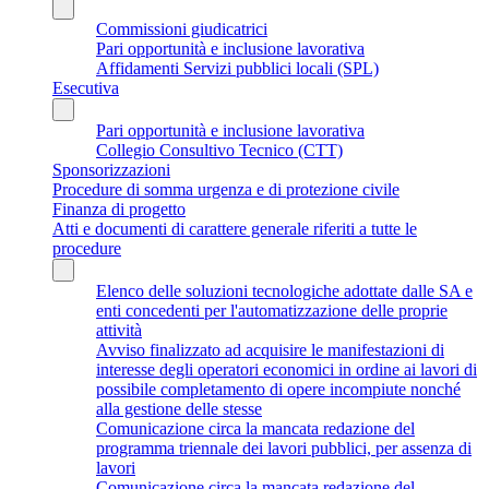
Commissioni giudicatrici
Pari opportunità e inclusione lavorativa
Affidamenti Servizi pubblici locali (SPL)
Esecutiva
Pari opportunità e inclusione lavorativa
Collegio Consultivo Tecnico (CTT)
Sponsorizzazioni
Procedure di somma urgenza e di protezione civile
Finanza di progetto
Atti e documenti di carattere generale riferiti a tutte le
procedure
Elenco delle soluzioni tecnologiche adottate dalle SA e
enti concedenti per l'automatizzazione delle proprie
attività
Avviso finalizzato ad acquisire le manifestazioni di
interesse degli operatori economici in ordine ai lavori di
possibile completamento di opere incompiute nonché
alla gestione delle stesse
Comunicazione circa la mancata redazione del
programma triennale dei lavori pubblici, per assenza di
lavori
Comunicazione circa la mancata redazione del