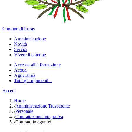
Comune di Luras
Amministrazione
Novità
Servizi
Vivere il comune
Accesso all'informazione
Acqua
Agricoltura
Tutti gli argomenti...
Accedi
Home
/
Amministrazione Trasparente
/
Personale
/
Contrattazione integrativa
/
Contratti integrativi