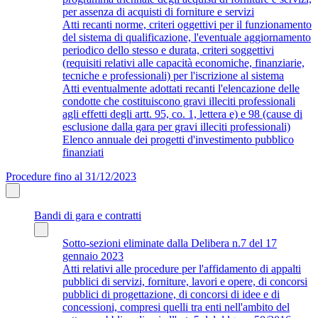
per assenza di acquisti di forniture e servizi
Atti recanti norme, criteri oggettivi per il funzionamento
del sistema di qualificazione, l'eventuale aggiornamento
periodico dello stesso e durata, criteri soggettivi
(requisiti relativi alle capacità economiche, finanziarie,
tecniche e professionali) per l'iscrizione al sistema
Atti eventualmente adottati recanti l'elencazione delle
condotte che costituiscono gravi illeciti professionali
agli effetti degli artt. 95, co. 1, lettera e) e 98 (cause di
esclusione dalla gara per gravi illeciti professionali)
Elenco annuale dei progetti d'investimento pubblico
finanziati
Procedure fino al 31/12/2023
Bandi di gara e contratti
Sotto-sezioni eliminate dalla Delibera n.7 del 17
gennaio 2023
Atti relativi alle procedure per l'affidamento di appalti
pubblici di servizi, forniture, lavori e opere, di concorsi
pubblici di progettazione, di concorsi di idee e di
concessioni, compresi quelli tra enti nell'ambito del