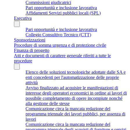
Commissioni giudicatrici
Pari opportunità e inclusione lavorativa
Affidamenti Servizi pubblici locali (SPL)
Esecutiva
Pari opportunità e inclusione lavorativa
Collegio Consultivo Tecnico (CTT)
Sponsorizzazioni
Procedure di somma urgenza e di protezione civile
Finanza di progetto
Atti e documenti di carattere generale riferiti a tutte le
procedure
Elenco delle soluzioni tecnologiche adottate dalle SA e
enti concedenti per l'automatizzazione delle proprie
attività
Avviso finalizzato ad acquisire le manifestazioni di
interesse degli operatori economici in ordine ai lavori di
possibile completamento di opere incompiute nonché
alla gestione delle stesse
Comunicazione circa la mancata redazione del
programma triennale dei lavori pubblici, per assenza di
lavori
Comunicazione circa la mancata redazione del
programma triennale degli acquisti di forniture e servizi,