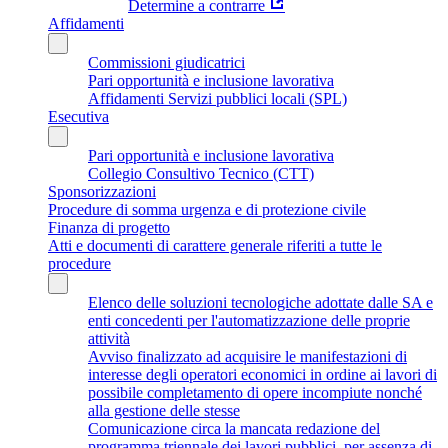
Determine a contrarre
Affidamenti
Commissioni giudicatrici
Pari opportunità e inclusione lavorativa
Affidamenti Servizi pubblici locali (SPL)
Esecutiva
Pari opportunità e inclusione lavorativa
Collegio Consultivo Tecnico (CTT)
Sponsorizzazioni
Procedure di somma urgenza e di protezione civile
Finanza di progetto
Atti e documenti di carattere generale riferiti a tutte le
procedure
Elenco delle soluzioni tecnologiche adottate dalle SA e
enti concedenti per l'automatizzazione delle proprie
attività
Avviso finalizzato ad acquisire le manifestazioni di
interesse degli operatori economici in ordine ai lavori di
possibile completamento di opere incompiute nonché
alla gestione delle stesse
Comunicazione circa la mancata redazione del
programma triennale dei lavori pubblici, per assenza di