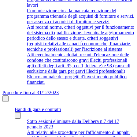
lavori
Comunicazione circa la mancata redazione del
programma triennale degli acquisti di forniture e servizi,
per assenza di acquisti di forniture e servizi
Atti recanti norme, criteri oggettivi per il funzionamento
del sistema di qualificazione, l'eventuale aggiornamento
periodico dello stesso e durata, criteri soggettivi
(requisiti relativi alle capacità economiche, finanziarie,
tecniche e professionali) per l'iscrizione al sistema
Atti eventualmente adottati recanti l'elencazione delle
condotte che costituiscono gravi illeciti professionali
agli effetti degli artt. 95, co. 1, lettera e) e 98 (cause di
esclusione dalla gara per gravi illeciti professionali)
Elenco annuale dei progetti d'investimento pubblico
finanziati
Procedure fino al 31/12/2023
Bandi di gara e contratti
Sotto-sezioni eliminate dalla Delibera n.7 del 17
gennaio 2023
Atti relativi alle procedure per l'affidamento di appalti