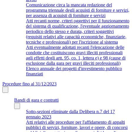
Comunicazione circa la mancata redazione del
programma triennale degli acquisti di forniture e servizi,
per assenza di acquisti di forniture e servizi
Atti recanti norme, criteri oggettivi per il funzionamento
del sistema di qualificazione, l'eventuale aggiornamento
periodico dello stesso e durata, criteri soggettivi
(requisiti relativi alle capacità economiche, finanziarie,
tecniche e professionali) per l'iscrizione al sistema
Atti eventualmente adottati recanti l'elencazione delle
condotte che costituiscono gravi illeciti professionali
agli effetti degli artt. 95, co. 1, lettera e) e 98 (cause di
esclusione dalla gara per gravi illeciti professionali)
Elenco annuale dei progetti d'investimento pubblico
finanziati
Procedure fino al 31/12/2023
Bandi di gara e contratti
Sotto-sezioni eliminate dalla Delibera n.7 del 17
gennaio 2023
Atti relativi alle procedure per l'affidamento di appalti
pubblici di servizi, forniture, lavori e opere, di concorsi