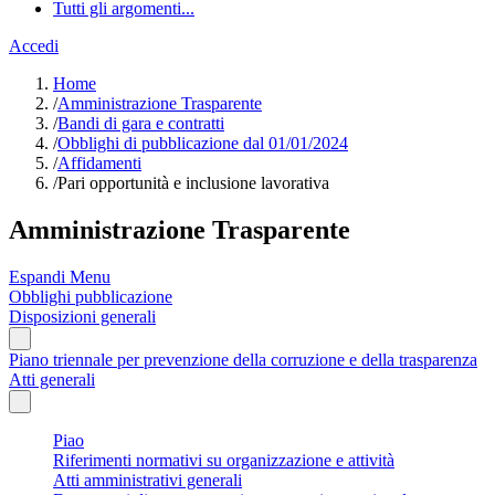
Tutti gli argomenti...
Accedi
Home
/
Amministrazione Trasparente
/
Bandi di gara e contratti
/
Obblighi di pubblicazione dal 01/01/2024
/
Affidamenti
/
Pari opportunità e inclusione lavorativa
Amministrazione Trasparente
Espandi Menu
Obblighi pubblicazione
Disposizioni generali
Piano triennale per prevenzione della corruzione e della trasparenza
Atti generali
Piao
Riferimenti normativi su organizzazione e attività
Atti amministrativi generali