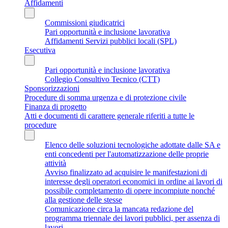
Affidamenti
Commissioni giudicatrici
Pari opportunità e inclusione lavorativa
Affidamenti Servizi pubblici locali (SPL)
Esecutiva
Pari opportunità e inclusione lavorativa
Collegio Consultivo Tecnico (CTT)
Sponsorizzazioni
Procedure di somma urgenza e di protezione civile
Finanza di progetto
Atti e documenti di carattere generale riferiti a tutte le
procedure
Elenco delle soluzioni tecnologiche adottate dalle SA e
enti concedenti per l'automatizzazione delle proprie
attività
Avviso finalizzato ad acquisire le manifestazioni di
interesse degli operatori economici in ordine ai lavori di
possibile completamento di opere incompiute nonché
alla gestione delle stesse
Comunicazione circa la mancata redazione del
programma triennale dei lavori pubblici, per assenza di
lavori