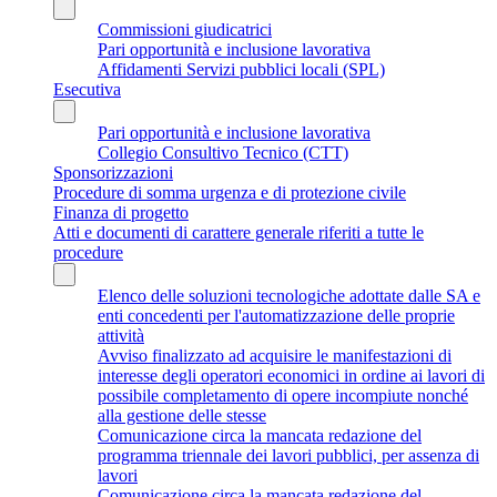
Commissioni giudicatrici
Pari opportunità e inclusione lavorativa
Affidamenti Servizi pubblici locali (SPL)
Esecutiva
Pari opportunità e inclusione lavorativa
Collegio Consultivo Tecnico (CTT)
Sponsorizzazioni
Procedure di somma urgenza e di protezione civile
Finanza di progetto
Atti e documenti di carattere generale riferiti a tutte le
procedure
Elenco delle soluzioni tecnologiche adottate dalle SA e
enti concedenti per l'automatizzazione delle proprie
attività
Avviso finalizzato ad acquisire le manifestazioni di
interesse degli operatori economici in ordine ai lavori di
possibile completamento di opere incompiute nonché
alla gestione delle stesse
Comunicazione circa la mancata redazione del
programma triennale dei lavori pubblici, per assenza di
lavori
Comunicazione circa la mancata redazione del