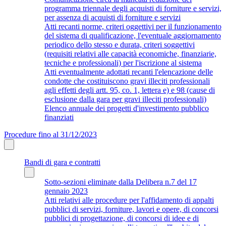
programma triennale degli acquisti di forniture e servizi,
per assenza di acquisti di forniture e servizi
Atti recanti norme, criteri oggettivi per il funzionamento
del sistema di qualificazione, l'eventuale aggiornamento
periodico dello stesso e durata, criteri soggettivi
(requisiti relativi alle capacità economiche, finanziarie,
tecniche e professionali) per l'iscrizione al sistema
Atti eventualmente adottati recanti l'elencazione delle
condotte che costituiscono gravi illeciti professionali
agli effetti degli artt. 95, co. 1, lettera e) e 98 (cause di
esclusione dalla gara per gravi illeciti professionali)
Elenco annuale dei progetti d'investimento pubblico
finanziati
Procedure fino al 31/12/2023
Bandi di gara e contratti
Sotto-sezioni eliminate dalla Delibera n.7 del 17
gennaio 2023
Atti relativi alle procedure per l'affidamento di appalti
pubblici di servizi, forniture, lavori e opere, di concorsi
pubblici di progettazione, di concorsi di idee e di