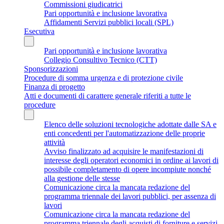
Commissioni giudicatrici
Pari opportunità e inclusione lavorativa
Affidamenti Servizi pubblici locali (SPL)
Esecutiva
Pari opportunità e inclusione lavorativa
Collegio Consultivo Tecnico (CTT)
Sponsorizzazioni
Procedure di somma urgenza e di protezione civile
Finanza di progetto
Atti e documenti di carattere generale riferiti a tutte le
procedure
Elenco delle soluzioni tecnologiche adottate dalle SA e
enti concedenti per l'automatizzazione delle proprie
attività
Avviso finalizzato ad acquisire le manifestazioni di
interesse degli operatori economici in ordine ai lavori di
possibile completamento di opere incompiute nonché
alla gestione delle stesse
Comunicazione circa la mancata redazione del
programma triennale dei lavori pubblici, per assenza di
lavori
Comunicazione circa la mancata redazione del
programma triennale degli acquisti di forniture e servizi,