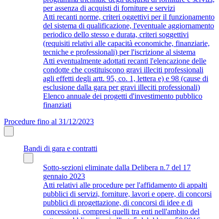
per assenza di acquisti di forniture e servizi
Atti recanti norme, criteri oggettivi per il funzionamento
del sistema di qualificazione, l'eventuale aggiornamento
periodico dello stesso e durata, criteri soggettivi
(requisiti relativi alle capacità economiche, finanziarie,
tecniche e professionali) per l'iscrizione al sistema
Atti eventualmente adottati recanti l'elencazione delle
condotte che costituiscono gravi illeciti professionali
agli effetti degli artt. 95, co. 1, lettera e) e 98 (cause di
esclusione dalla gara per gravi illeciti professionali)
Elenco annuale dei progetti d'investimento pubblico
finanziati
Procedure fino al 31/12/2023
Bandi di gara e contratti
Sotto-sezioni eliminate dalla Delibera n.7 del 17
gennaio 2023
Atti relativi alle procedure per l'affidamento di appalti
pubblici di servizi, forniture, lavori e opere, di concorsi
pubblici di progettazione, di concorsi di idee e di
concessioni, compresi quelli tra enti nell'ambito del