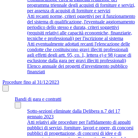
programma triennale degli acquisti di forniture e servizi,
per assenza di acquisti di forniture e servizi
Atti recanti norme, criteri oggettivi per il funzionamento
del sistema di qualificazione, l'eventuale aggiornamento
periodico dello stesso e durata, criteri soggettivi
(requisiti relativi alle capacità economiche, finanziarie,
tecniche e professionali) per l'iscrizione al sistema
Atti eventualmente adottati recanti l'elencazione delle
condotte che costituiscono gravi illeciti professionali
agli effetti degli artt. 95, co. 1, lettera e) e 98 (cause di
esclusione dalla gara per gravi illeciti professionali)
Elenco annuale dei progetti d'investimento pubblico
finanziati
Procedure fino al 31/12/2023
Bandi di gara e contratti
Sotto-sezioni eliminate dalla Delibera n.7 del 17
gennaio 2023
Atti relativi alle procedure per l'affidamento di appalti
pubblici di servizi, forniture, lavori e opere, di concorsi
pubblici di progettazione, di concorsi di idee e di