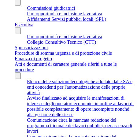
Commissioni giudicatrici
Pari opportunità e inclusione lavorativa
Affidamenti Servizi pubblici locali (SPL)
Esecutiva
Pari opportunità e inclusione lavorativa
Collegio Consultivo Tecnico (CTT)
Sponsorizzazioni
Procedure di somma urgenza e di protezione civile
Finanza di progetto
Atti e documenti di carattere generale riferiti a tutte le
procedure
Elenco delle soluzioni tecnologiche adottate dalle SA e
enti concedenti per l'automatizzazione delle proprie
attività
Avviso finalizzato ad acquisire le manifestazioni di
interesse degli operatori economici in ordine ai lavori di
possibile completamento di opere incompiute nonché
alla gestione delle stesse
Comunicazione circa la mancata redazione del
programma triennale dei lavori pubblici, per assenza di
lavori
Comunicazione circa la mancata redazione del