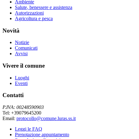
Ambiente
Salute, benessere e assistenza
Autorizzazioni
Agricoltura e pesca
Novità
Notizie
Comunicati
Avvisi
Vivere il comune
Luoghi
Eventi
Contatti
P.IVA: 00248590903
Tel: +39079645200
Email:
protocollo@comune.luras.ss.it
Leggi le FAQ
Prenotazione appuntamento