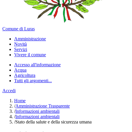
Comune di Luras
Amministrazione
Novità
Servizi
Vivere il comune
Accesso all'informazione
Acqua
Agricoltura
Tutti gli argomenti...
Accedi
Home
/
Amministrazione Trasparente
/
Informazioni ambientali
/
Informazioni ambientali
/
Stato della salute e della sicurezza umana