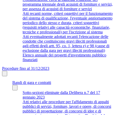
programma triennale degli acquisti di forniture e servizi,
per assenza di acquisti di forniture e servizi
Atti recanti norme, criteri oggettivi per il funzionamento
del sistema di qualificazione, l'eventuale aggiornamento
periodico dello stesso e durata, criteri soggettivi
(requisiti relativi alle capacità economiche, finanziarie,
tecniche e professionali) per l'iscrizione al sistema
Atti eventualmente adottati recanti l'elencazione delle
condotte che costituiscono gravi illeciti professionali
agli effetti degli artt. 95, co. 1, lettera e) e 98 (cause di
esclusione dalla gara per gravi illeciti professionali)
Elenco annuale dei progetti d'investimento pubblico
finanziati
Procedure fino al 31/12/2023
Bandi di gara e contratti
Sotto-sezioni eliminate dalla Delibera n.7 del 17
gennaio 2023
Atti relativi alle procedure per l'affidamento di appalti
pubblici di servizi, forniture, lavori e opere, di concorsi
pubblici di progettazione, di concorsi di idee e di