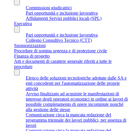
Commissioni giudicatrici
Pari opportunità e inclusione lavorativa
Affidamenti Servizi pubblici locali (SPL)
Esecutiva
Pari opportunità e inclusione lavorativa
Collegio Consultivo Tecnico (CTT)
Sponsorizzazioni
Procedure di somma urgenza e di protezione civile
Finanza di progetto
Atti e documenti di carattere generale riferiti a tutte le
procedure
Elenco delle soluzioni tecnologiche adottate dalle SA e
enti concedenti per l'automatizzazione delle proprie
attività
Avviso finalizzato ad acquisire le manifestazioni di
interesse degli operatori economici in ordine ai lavori di
possibile completamento di opere incompiute nonché
alla gestione delle stesse
Comunicazione circa la mancata redazione del
programma triennale dei lavori pubblici, per assenza di
lavori
Comunicazione circa la mancata redazione del