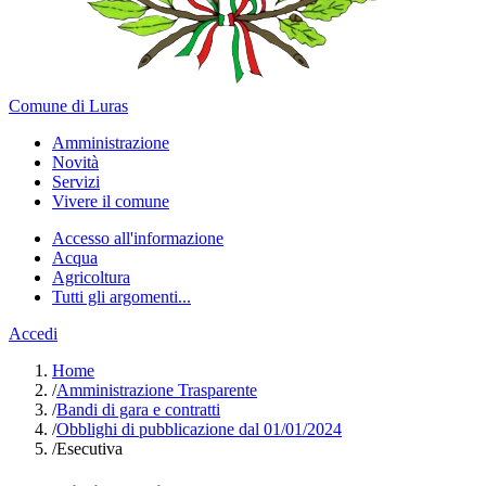
Comune di Luras
Amministrazione
Novità
Servizi
Vivere il comune
Accesso all'informazione
Acqua
Agricoltura
Tutti gli argomenti...
Accedi
Home
/
Amministrazione Trasparente
/
Bandi di gara e contratti
/
Obblighi di pubblicazione dal 01/01/2024
/
Esecutiva