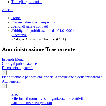
Tutti gli argomenti...
Accedi
Home
/
Amministrazione Trasparente
/
Bandi di gara e contratti
/
Obblighi di pubblicazione dal 01/01/2024
/
Esecutiva
/
Collegio Consultivo Tecnico (CTT)
Amministrazione Trasparente
Espandi Menu
Obblighi pubblicazione
Disposizioni generali
Piano triennale per prevenzione della corruzione e della trasparenza
Atti generali
Piao
Riferimenti normativi su organizzazione e attività
Atti amministrativi generali