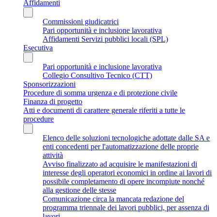
Affidamenti
Commissioni giudicatrici
Pari opportunità e inclusione lavorativa
Affidamenti Servizi pubblici locali (SPL)
Esecutiva
Pari opportunità e inclusione lavorativa
Collegio Consultivo Tecnico (CTT)
Sponsorizzazioni
Procedure di somma urgenza e di protezione civile
Finanza di progetto
Atti e documenti di carattere generale riferiti a tutte le
procedure
Elenco delle soluzioni tecnologiche adottate dalle SA e
enti concedenti per l'automatizzazione delle proprie
attività
Avviso finalizzato ad acquisire le manifestazioni di
interesse degli operatori economici in ordine ai lavori di
possibile completamento di opere incompiute nonché
alla gestione delle stesse
Comunicazione circa la mancata redazione del
programma triennale dei lavori pubblici, per assenza di
lavori