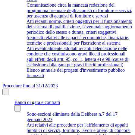
Comunicazione circa la mancata redazione del
programma triennale degli acquisti di forniture e servizi,
per assenza di acquisti di forniture e servizi
Atti recanti norme, criteri oggettivi per il funzionamento
del sistema di qualificazione, l'eventuale aggiornamento
periodico dello stesso e durata, criteri soggettivi
(requisiti relativi alle capacità economiche, finanziarie,
tecniche e professionali) per l'iscrizione al sistema
Atti eventualmente adottati recanti l'elencazione delle
condotte che costituiscono gravi illeciti professionali
agli effetti degli artt. 95, co. 1, lettera e) e 98 (cause di
esclusione dalla gara per gravi illeciti professionali)
Elenco annuale dei progetti d'investimento pubblico
finanziati
Procedure fino al 31/12/2023
Bandi di gara e contratti
Sotto-sezioni eliminate dalla Delibera n.7 del 17
gennaio 2023
Atti relativi alle procedure per l'affidamento di appalti
pubblici di servizi, forniture, lavori e opere, di concorsi