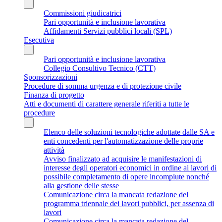
Commissioni giudicatrici
Pari opportunità e inclusione lavorativa
Affidamenti Servizi pubblici locali (SPL)
Esecutiva
Pari opportunità e inclusione lavorativa
Collegio Consultivo Tecnico (CTT)
Sponsorizzazioni
Procedure di somma urgenza e di protezione civile
Finanza di progetto
Atti e documenti di carattere generale riferiti a tutte le
procedure
Elenco delle soluzioni tecnologiche adottate dalle SA e
enti concedenti per l'automatizzazione delle proprie
attività
Avviso finalizzato ad acquisire le manifestazioni di
interesse degli operatori economici in ordine ai lavori di
possibile completamento di opere incompiute nonché
alla gestione delle stesse
Comunicazione circa la mancata redazione del
programma triennale dei lavori pubblici, per assenza di
lavori
Comunicazione circa la mancata redazione del