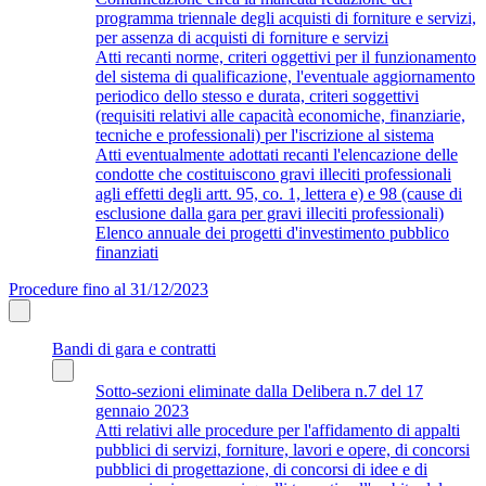
programma triennale degli acquisti di forniture e servizi,
per assenza di acquisti di forniture e servizi
Atti recanti norme, criteri oggettivi per il funzionamento
del sistema di qualificazione, l'eventuale aggiornamento
periodico dello stesso e durata, criteri soggettivi
(requisiti relativi alle capacità economiche, finanziarie,
tecniche e professionali) per l'iscrizione al sistema
Atti eventualmente adottati recanti l'elencazione delle
condotte che costituiscono gravi illeciti professionali
agli effetti degli artt. 95, co. 1, lettera e) e 98 (cause di
esclusione dalla gara per gravi illeciti professionali)
Elenco annuale dei progetti d'investimento pubblico
finanziati
Procedure fino al 31/12/2023
Bandi di gara e contratti
Sotto-sezioni eliminate dalla Delibera n.7 del 17
gennaio 2023
Atti relativi alle procedure per l'affidamento di appalti
pubblici di servizi, forniture, lavori e opere, di concorsi
pubblici di progettazione, di concorsi di idee e di