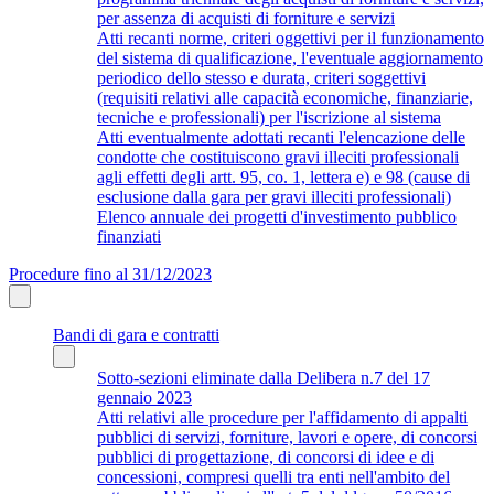
per assenza di acquisti di forniture e servizi
Atti recanti norme, criteri oggettivi per il funzionamento
del sistema di qualificazione, l'eventuale aggiornamento
periodico dello stesso e durata, criteri soggettivi
(requisiti relativi alle capacità economiche, finanziarie,
tecniche e professionali) per l'iscrizione al sistema
Atti eventualmente adottati recanti l'elencazione delle
condotte che costituiscono gravi illeciti professionali
agli effetti degli artt. 95, co. 1, lettera e) e 98 (cause di
esclusione dalla gara per gravi illeciti professionali)
Elenco annuale dei progetti d'investimento pubblico
finanziati
Procedure fino al 31/12/2023
Bandi di gara e contratti
Sotto-sezioni eliminate dalla Delibera n.7 del 17
gennaio 2023
Atti relativi alle procedure per l'affidamento di appalti
pubblici di servizi, forniture, lavori e opere, di concorsi
pubblici di progettazione, di concorsi di idee e di
concessioni, compresi quelli tra enti nell'ambito del