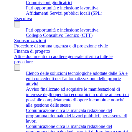
Commissioni giudicatrici
Pari opportunità e inclusione lavorativa
Affidamenti Servizi pubblici locali (SPL)
Esecutiva
Pari opportunità e inclusione lavorativa
Collegio Consultivo Tecnico (CTT)
Sponsorizzazioni
Procedure di somma urgenza e di protezione civile
Finanza di progetto
Atti e documenti di carattere generale riferiti a tutte le
procedure
Elenco delle soluzioni tecnologiche adottate dalle SA e
enti concedenti per l'automatizzazione delle proprie
attività
Avviso finalizzato ad acquisire le manifestazioni di
interesse degli operatori economici in ordine ai lavori di
possibile completamento di opere incompiute nonché
alla gestione delle stesse
Comunicazione circa la mancata redazione del
programma triennale dei lavori pubblici, per assenza di
lavori
Comunicazione circa la mancata redazione del
programma triennale degli acquisti di forniture e servizi,