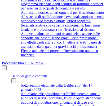
programma triennale degli acquisti di forniture e servizi,
per assenza di acquisti di forniture e servizi
Atti recanti norme, criteri oggettivi per il funzionamento
del sistema di qualificazione, l'eventuale aggiornamento
periodico dello stesso e durata, criteri soggettivi
(requisiti relativi alle capacità economiche, finanziarie,
tecniche e professionali) per l'iscrizione al sistema
Atti eventualmente adottati recanti l'elencazione delle
condotte che costituiscono gravi illeciti professionali
agli effetti degli artt. 95, co. 1, lettera e) e 98 (cause di
esclusione dalla gara per gravi illeciti professionali)
Elenco annuale dei progetti d'investimento pubblico
finanziati
Procedure fino al 31/12/2023
Bandi di gara e contratti
Sotto-sezioni eliminate dalla Delibera n.7 del 17
gennaio 2023
Atti relativi alle procedure per l'affidamento di appalti
pubblici di servizi, forniture, lavori e opere, di concorsi
pubblici di progettazione, di concorsi di idee e di