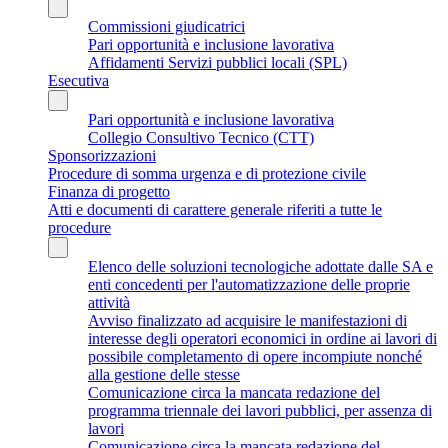
Commissioni giudicatrici
Pari opportunità e inclusione lavorativa
Affidamenti Servizi pubblici locali (SPL)
Esecutiva
Pari opportunità e inclusione lavorativa
Collegio Consultivo Tecnico (CTT)
Sponsorizzazioni
Procedure di somma urgenza e di protezione civile
Finanza di progetto
Atti e documenti di carattere generale riferiti a tutte le
procedure
Elenco delle soluzioni tecnologiche adottate dalle SA e
enti concedenti per l'automatizzazione delle proprie
attività
Avviso finalizzato ad acquisire le manifestazioni di
interesse degli operatori economici in ordine ai lavori di
possibile completamento di opere incompiute nonché
alla gestione delle stesse
Comunicazione circa la mancata redazione del
programma triennale dei lavori pubblici, per assenza di
lavori
Comunicazione circa la mancata redazione del