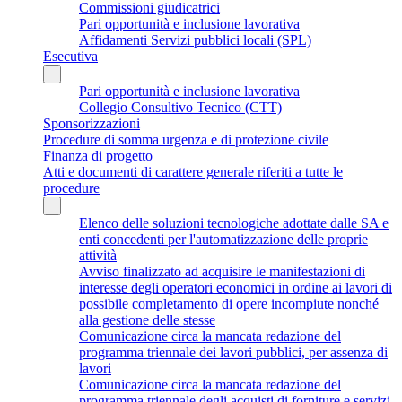
Commissioni giudicatrici
Pari opportunità e inclusione lavorativa
Affidamenti Servizi pubblici locali (SPL)
Esecutiva
Pari opportunità e inclusione lavorativa
Collegio Consultivo Tecnico (CTT)
Sponsorizzazioni
Procedure di somma urgenza e di protezione civile
Finanza di progetto
Atti e documenti di carattere generale riferiti a tutte le
procedure
Elenco delle soluzioni tecnologiche adottate dalle SA e
enti concedenti per l'automatizzazione delle proprie
attività
Avviso finalizzato ad acquisire le manifestazioni di
interesse degli operatori economici in ordine ai lavori di
possibile completamento di opere incompiute nonché
alla gestione delle stesse
Comunicazione circa la mancata redazione del
programma triennale dei lavori pubblici, per assenza di
lavori
Comunicazione circa la mancata redazione del
programma triennale degli acquisti di forniture e servizi,