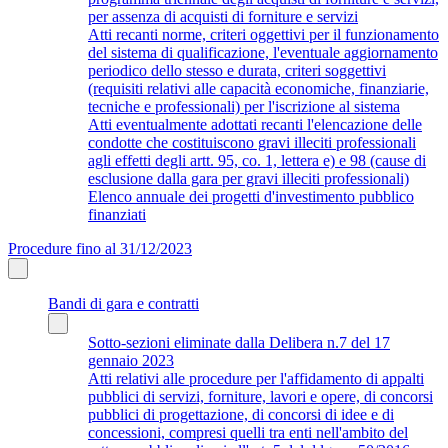
per assenza di acquisti di forniture e servizi
Atti recanti norme, criteri oggettivi per il funzionamento
del sistema di qualificazione, l'eventuale aggiornamento
periodico dello stesso e durata, criteri soggettivi
(requisiti relativi alle capacità economiche, finanziarie,
tecniche e professionali) per l'iscrizione al sistema
Atti eventualmente adottati recanti l'elencazione delle
condotte che costituiscono gravi illeciti professionali
agli effetti degli artt. 95, co. 1, lettera e) e 98 (cause di
esclusione dalla gara per gravi illeciti professionali)
Elenco annuale dei progetti d'investimento pubblico
finanziati
Procedure fino al 31/12/2023
Bandi di gara e contratti
Sotto-sezioni eliminate dalla Delibera n.7 del 17
gennaio 2023
Atti relativi alle procedure per l'affidamento di appalti
pubblici di servizi, forniture, lavori e opere, di concorsi
pubblici di progettazione, di concorsi di idee e di
concessioni, compresi quelli tra enti nell'ambito del