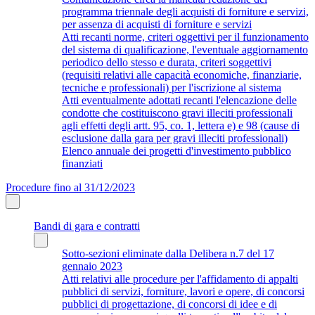
programma triennale degli acquisti di forniture e servizi,
per assenza di acquisti di forniture e servizi
Atti recanti norme, criteri oggettivi per il funzionamento
del sistema di qualificazione, l'eventuale aggiornamento
periodico dello stesso e durata, criteri soggettivi
(requisiti relativi alle capacità economiche, finanziarie,
tecniche e professionali) per l'iscrizione al sistema
Atti eventualmente adottati recanti l'elencazione delle
condotte che costituiscono gravi illeciti professionali
agli effetti degli artt. 95, co. 1, lettera e) e 98 (cause di
esclusione dalla gara per gravi illeciti professionali)
Elenco annuale dei progetti d'investimento pubblico
finanziati
Procedure fino al 31/12/2023
Bandi di gara e contratti
Sotto-sezioni eliminate dalla Delibera n.7 del 17
gennaio 2023
Atti relativi alle procedure per l'affidamento di appalti
pubblici di servizi, forniture, lavori e opere, di concorsi
pubblici di progettazione, di concorsi di idee e di