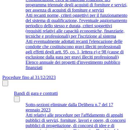
programma triennale degli acquisti di forniture e servizi,
per assenza di acquisti di forniture e servizi
Atti recanti norme, criteri oggettivi per il funzionamento
del sistema di qualificazione, l'eventuale aggiornamento
periodico dello stesso e durata, criteri soggettivi
(requisiti relativi alle capacità economiche, finanziarie,
tecniche e professionali) per l'iscrizione al sistema
Atti eventualmente adottati recanti l'elencazione delle
condotte che costituiscono gravi illeciti professionali
agli effetti degli artt. 95, co. 1, lettera e) e 98 (cause di
esclusione dalla gara per gravi illeciti professionali)
Elenco annuale dei progetti d'investimento pubblico
finanziati
Procedure fino al 31/12/2023
Bandi di gara e contratti
Sotto-sezioni eliminate dalla Delibera n.7 del 17
gennaio 2023
Atti relativi alle procedure per l'affidamento di appalti
pubblici di servizi, forniture, lavori e opere, di concorsi
pubblici di progettazione, di concorsi di idee e di