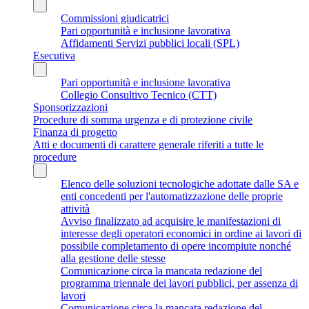
Commissioni giudicatrici
Pari opportunità e inclusione lavorativa
Affidamenti Servizi pubblici locali (SPL)
Esecutiva
Pari opportunità e inclusione lavorativa
Collegio Consultivo Tecnico (CTT)
Sponsorizzazioni
Procedure di somma urgenza e di protezione civile
Finanza di progetto
Atti e documenti di carattere generale riferiti a tutte le
procedure
Elenco delle soluzioni tecnologiche adottate dalle SA e
enti concedenti per l'automatizzazione delle proprie
attività
Avviso finalizzato ad acquisire le manifestazioni di
interesse degli operatori economici in ordine ai lavori di
possibile completamento di opere incompiute nonché
alla gestione delle stesse
Comunicazione circa la mancata redazione del
programma triennale dei lavori pubblici, per assenza di
lavori
Comunicazione circa la mancata redazione del