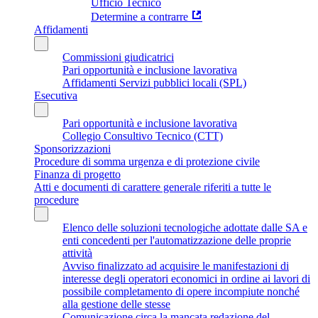
Ufficio Tecnico
Determine a contrarre
Affidamenti
Commissioni giudicatrici
Pari opportunità e inclusione lavorativa
Affidamenti Servizi pubblici locali (SPL)
Esecutiva
Pari opportunità e inclusione lavorativa
Collegio Consultivo Tecnico (CTT)
Sponsorizzazioni
Procedure di somma urgenza e di protezione civile
Finanza di progetto
Atti e documenti di carattere generale riferiti a tutte le
procedure
Elenco delle soluzioni tecnologiche adottate dalle SA e
enti concedenti per l'automatizzazione delle proprie
attività
Avviso finalizzato ad acquisire le manifestazioni di
interesse degli operatori economici in ordine ai lavori di
possibile completamento di opere incompiute nonché
alla gestione delle stesse
Comunicazione circa la mancata redazione del