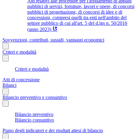
Atti relativi alle procedure per l'affidamento di appalti
pubblici di servizi, forniture, lavori e opere, di concorsi
pubblici di progettazione, di concorsi di idee e di
concessioni, compresi quelli tra enti nell'ambito del
settore pubblico di cui all'art. 5 del d.lgs n. 50/2016
(anno 2023)
Sovvenzioni, contributi, sussidi, vantaggi economici
Criteri e modalità
Criteri e modalità
Atti di concessione
Bilanci
Bilancio preventivo e consuntivo
Bilancio preventivo
Bilancio consuntivo
Piano degli indicatori e dei risultati attesi di bilancio