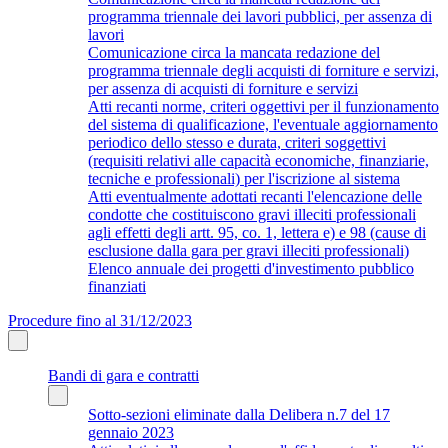
programma triennale dei lavori pubblici, per assenza di
lavori
Comunicazione circa la mancata redazione del
programma triennale degli acquisti di forniture e servizi,
per assenza di acquisti di forniture e servizi
Atti recanti norme, criteri oggettivi per il funzionamento
del sistema di qualificazione, l'eventuale aggiornamento
periodico dello stesso e durata, criteri soggettivi
(requisiti relativi alle capacità economiche, finanziarie,
tecniche e professionali) per l'iscrizione al sistema
Atti eventualmente adottati recanti l'elencazione delle
condotte che costituiscono gravi illeciti professionali
agli effetti degli artt. 95, co. 1, lettera e) e 98 (cause di
esclusione dalla gara per gravi illeciti professionali)
Elenco annuale dei progetti d'investimento pubblico
finanziati
Procedure fino al 31/12/2023
Bandi di gara e contratti
Sotto-sezioni eliminate dalla Delibera n.7 del 17
gennaio 2023