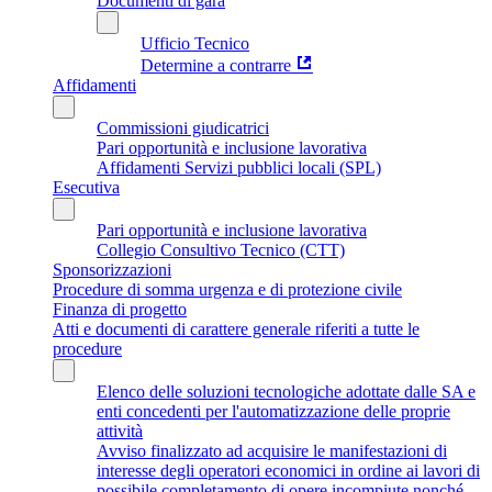
Documenti di gara
Ufficio Tecnico
Determine a contrarre
Affidamenti
Commissioni giudicatrici
Pari opportunità e inclusione lavorativa
Affidamenti Servizi pubblici locali (SPL)
Esecutiva
Pari opportunità e inclusione lavorativa
Collegio Consultivo Tecnico (CTT)
Sponsorizzazioni
Procedure di somma urgenza e di protezione civile
Finanza di progetto
Atti e documenti di carattere generale riferiti a tutte le
procedure
Elenco delle soluzioni tecnologiche adottate dalle SA e
enti concedenti per l'automatizzazione delle proprie
attività
Avviso finalizzato ad acquisire le manifestazioni di
interesse degli operatori economici in ordine ai lavori di
possibile completamento di opere incompiute nonché