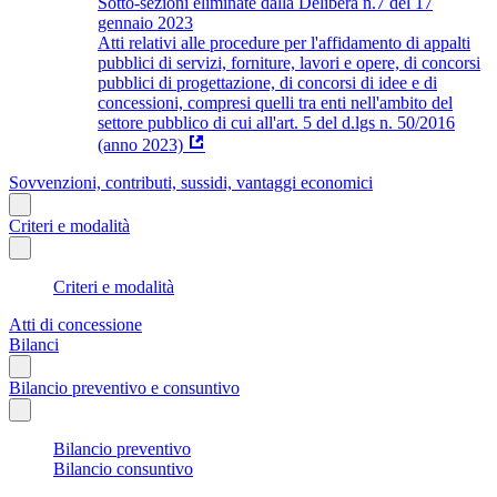
Sotto-sezioni eliminate dalla Delibera n.7 del 17
gennaio 2023
Atti relativi alle procedure per l'affidamento di appalti
pubblici di servizi, forniture, lavori e opere, di concorsi
pubblici di progettazione, di concorsi di idee e di
concessioni, compresi quelli tra enti nell'ambito del
settore pubblico di cui all'art. 5 del d.lgs n. 50/2016
(anno 2023)
Sovvenzioni, contributi, sussidi, vantaggi economici
Criteri e modalità
Criteri e modalità
Atti di concessione
Bilanci
Bilancio preventivo e consuntivo
Bilancio preventivo
Bilancio consuntivo