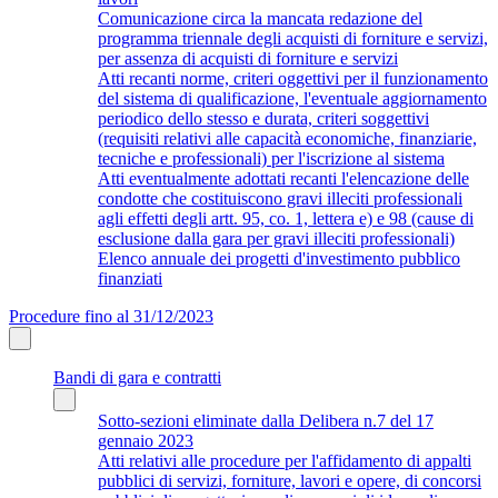
Comunicazione circa la mancata redazione del
programma triennale degli acquisti di forniture e servizi,
per assenza di acquisti di forniture e servizi
Atti recanti norme, criteri oggettivi per il funzionamento
del sistema di qualificazione, l'eventuale aggiornamento
periodico dello stesso e durata, criteri soggettivi
(requisiti relativi alle capacità economiche, finanziarie,
tecniche e professionali) per l'iscrizione al sistema
Atti eventualmente adottati recanti l'elencazione delle
condotte che costituiscono gravi illeciti professionali
agli effetti degli artt. 95, co. 1, lettera e) e 98 (cause di
esclusione dalla gara per gravi illeciti professionali)
Elenco annuale dei progetti d'investimento pubblico
finanziati
Procedure fino al 31/12/2023
Bandi di gara e contratti
Sotto-sezioni eliminate dalla Delibera n.7 del 17
gennaio 2023
Atti relativi alle procedure per l'affidamento di appalti
pubblici di servizi, forniture, lavori e opere, di concorsi