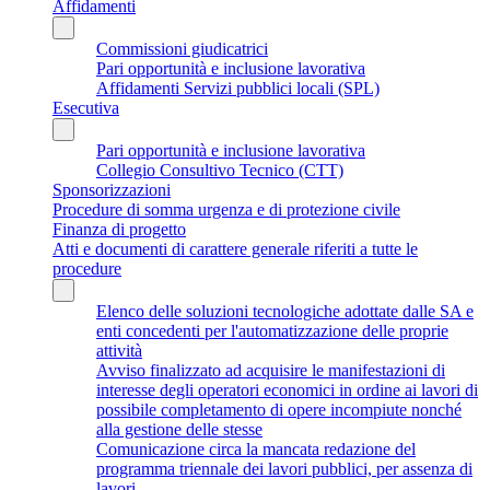
Affidamenti
Commissioni giudicatrici
Pari opportunità e inclusione lavorativa
Affidamenti Servizi pubblici locali (SPL)
Esecutiva
Pari opportunità e inclusione lavorativa
Collegio Consultivo Tecnico (CTT)
Sponsorizzazioni
Procedure di somma urgenza e di protezione civile
Finanza di progetto
Atti e documenti di carattere generale riferiti a tutte le
procedure
Elenco delle soluzioni tecnologiche adottate dalle SA e
enti concedenti per l'automatizzazione delle proprie
attività
Avviso finalizzato ad acquisire le manifestazioni di
interesse degli operatori economici in ordine ai lavori di
possibile completamento di opere incompiute nonché
alla gestione delle stesse
Comunicazione circa la mancata redazione del
programma triennale dei lavori pubblici, per assenza di
lavori