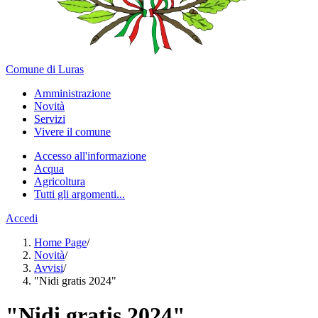
Comune di Luras
Amministrazione
Novità
Servizi
Vivere il comune
Accesso all'informazione
Acqua
Agricoltura
Tutti gli argomenti...
Accedi
Home Page
/
Novità
/
Avvisi
/
"Nidi gratis 2024"
"Nidi gratis 2024"