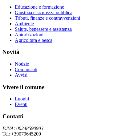
Educazione e formazione
Giustizia e sicurezza pubblica
Tributi, finanze e contravvenzioni
Ambiente
Salute, benessere e assistenza
Autorizzazioni
Agricoltura e pesca
Novità
Notizie
Comunicati
Avvisi
Vivere il comune
Luoghi
Eventi
Contatti
P.IVA: 00248590903
Tel: +39079645200