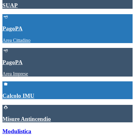
SUAP
PagoPA
Area Cittadino
PagoPA
Area Imprese
Calcolo IMU
Misure Antincendio
Modulistica