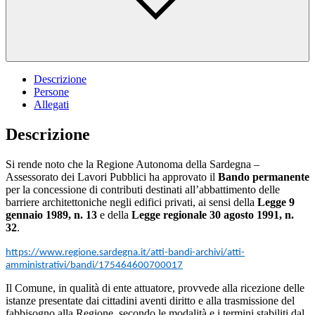
Descrizione
Persone
Allegati
Descrizione
Si rende noto che la Regione Autonoma della Sardegna –
Assessorato dei Lavori Pubblici ha approvato il
Bando permanente
per la concessione di contributi destinati all’abbattimento delle
barriere architettoniche negli edifici privati, ai sensi della
Legge 9
gennaio 1989, n. 13
e della
Legge regionale 30 agosto 1991, n.
32
.
https://www.regione.sardegna.it/atti-bandi-archivi/atti-
amministrativi/bandi/175464600700017
Il Comune, in qualità di ente attuatore, provvede alla ricezione delle
istanze presentate dai cittadini aventi diritto e alla trasmissione del
fabbisogno alla Regione, secondo le modalità e i termini stabiliti dal