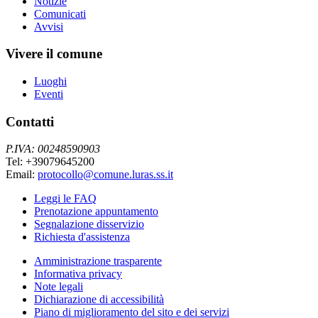
Notizie
Comunicati
Avvisi
Vivere il comune
Luoghi
Eventi
Contatti
P.IVA: 00248590903
Tel: +39079645200
Email:
protocollo@comune.luras.ss.it
Leggi le FAQ
Prenotazione appuntamento
Segnalazione disservizio
Richiesta d'assistenza
Amministrazione trasparente
Informativa privacy
Note legali
Dichiarazione di accessibilità
Piano di miglioramento del sito e dei servizi